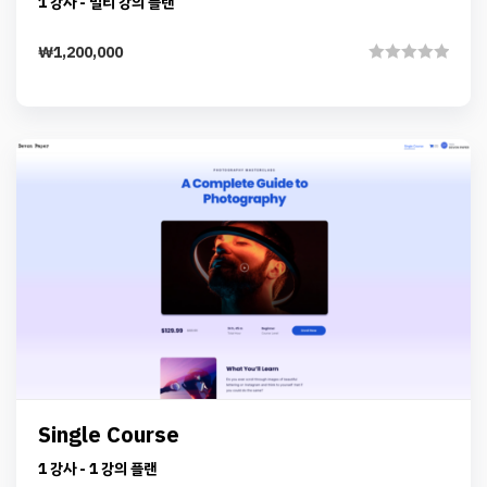
Details
Add to cart
Instructor
1 강사 - 멀티 강의 플랜
₩
1,200,000
Rated
0
out
of
5
Preview
Details