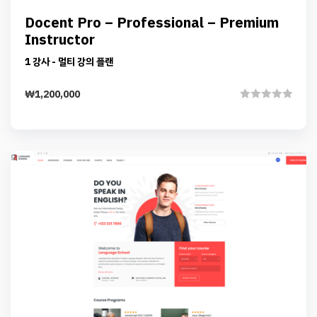
Preview
Details
Docent Pro – Professional – Premium
Add to cart
Instructor
1 강사 - 멀티 강의 플랜
₩
1,200,000
Rated
0
out
of
5