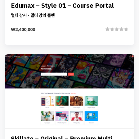
Details
Add to cart
Edumax – Style 01 – Course Portal
멀티 강사 - 멀티 강의 플랜
₩
2,400,000
Rated
0
out
of
5
Preview