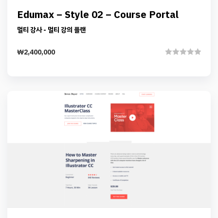
Preview
Details
Add to cart
Edumax – Style 02 – Course Portal
멀티 강사 - 멀티 강의 플랜
₩
2,400,000
Rated
0
out
of
5
Preview