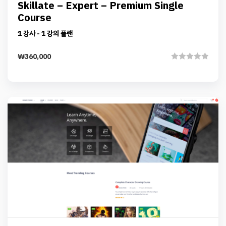
Details
Skillate – Expert – Premium Single
Add to cart
Course
1 강사 - 1 강의 플랜
₩
360,000
Rated
0
out
of
5