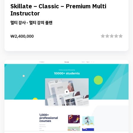
Preview
Details
Skillate – Classic – Premium Multi
Add to cart
Instructor
멀티 강사 - 멀티 강의 플랜
₩
2,400,000
Rated
0
out
of
5