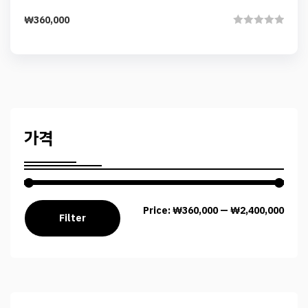
Add to cart
Single Course
1 강사 - 1 강의 플랜
₩
360,000
Rated
0
out
of
5
가격
Price:
₩360,000
—
₩2,400,000
Filter