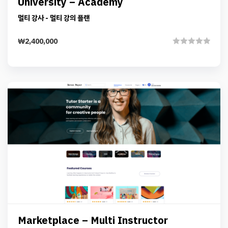
Details
Add to cart
University – Academy
멀티 강사 - 멀티 강의 플랜
₩
2,400,000
Rated
0
out
of
5
Preview