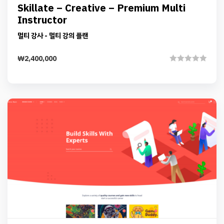
Preview
Details
Skillate – Creative – Premium Multi
Add to cart
Instructor
멀티 강사 - 멀티 강의 플랜
₩
2,400,000
Rated
0
out
of
5