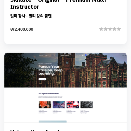
Details
Skillate – Original – Premium Multi
Add to cart
Instructor
멀티 강사 - 멀티 강의 플랜
₩
2,400,000
Rated
0
out
of
5
Preview