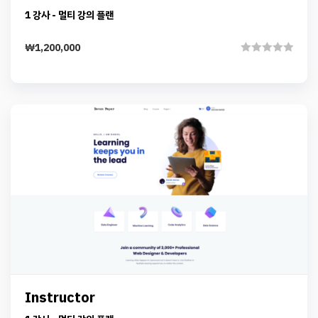
Details
Docent Pro – Teacher – Premium
Add to cart
Instructor
1 강사 - 멀티 강의 플랜
₩
1,200,000
Rated
0
out
of
5
Preview