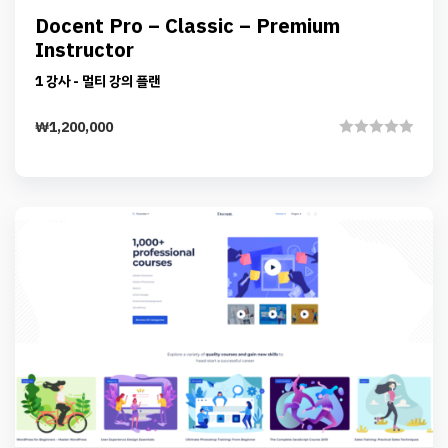
Preview
Details
Docent Pro – Classic – Premium
Add to cart
Instructor
1 강사 - 멀티 강의 플랜
₩
1,200,000
Rated
0
out
of
5