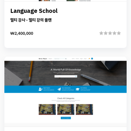
Preview
Details
Add to cart
Language School
멀티 강사 - 멀티 강의 플랜
₩
2,400,000
Rated
0
out
of
5
Preview