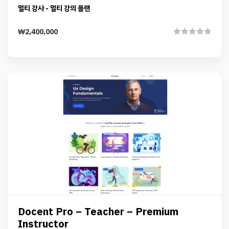
Details
Add to cart
Marketplace – Multi Instructor
멀티 강사 - 멀티 강의 플랜
₩
2,400,000
Rated
0
out
of
5
Preview