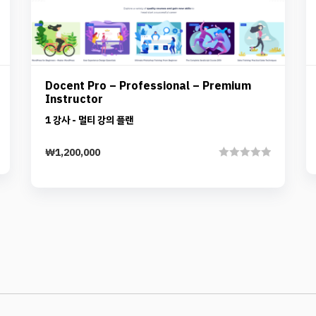
Preview
Details
Docent Pro – Professional – Premium
Instructor
Add to cart
1 강사 - 멀티 강의 플랜
₩
1,200,000
Rated
0
out
of
5