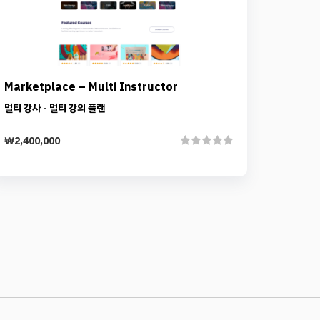
Details
Marketplace – Multi Instructor
Add to cart
멀티 강사 - 멀티 강의 플랜
₩
2,400,000
Rated
0
out
of
5