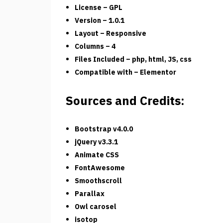
License – GPL
Version – 1.0.1
Layout – Responsive
Columns – 4
Files Included – php, html, JS, css
Compatible with – Elementor
Sources and Credits:
Bootstrap v4.0.0
jQuery v3.3.1
Animate CSS
FontAwesome
Smoothscroll
Parallax
Owl carosel
isotop