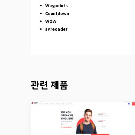
Waypoints
Countdown
WOW
sPreoader
관련 제품
Preview