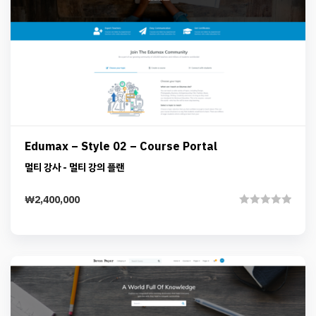
Preview
Details
Add to cart
Edumax – Style 02 – Course Portal
멀티 강사 - 멀티 강의 플랜
₩
2,400,000
Rated
0
out
of
5