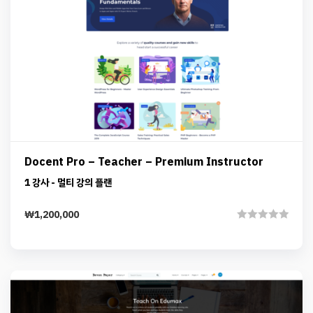
Preview
Details
Add to cart
Docent Pro – Teacher – Premium Instructor
1 강사 - 멀티 강의 플랜
₩
1,200,000
Rated
0
out
of
5