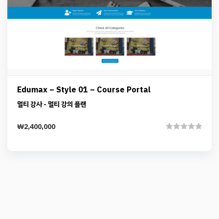
Preview
Details
Add to cart
Edumax – Style 01 – Course Portal
멀티 강사 - 멀티 강의 플랜
₩
2,400,000
Rated
0
out
of
5