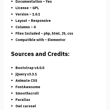
Documentation – Yes
License – GPL
Version – 1.0.1
Layout – Responsive
Columns – 4
Files Included – php, html, JS, css
Compatible with – Elementor
Sources and Credits:
Bootstrap v4.0.0
jQuery v3.3.1
Animate CSS
FontAwesome
Smoothscroll
Parallax
Owl carosel