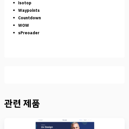
isotop
Waypoints
Countdown
WOW
sPreoader
관련 제품