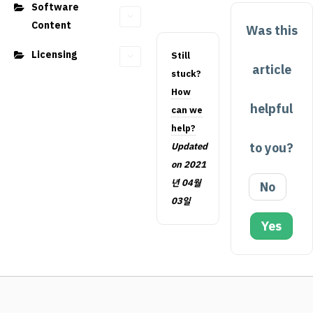
Software
Content
Was this
Licensing
Still
article
stuck?
How
helpful
can we
help?
to you?
Updated
on 2021
년 04월
No
03일
Yes