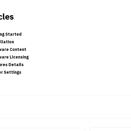
cles
ng Started
llation
ware Content
are Licensing
res Details
r Settings