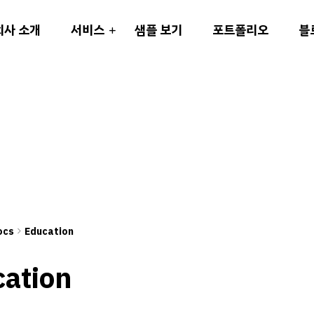
회사 소개
서비스
샘플 보기
포트폴리오
블
ocs
Education
ation